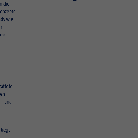
n die
rkonzepte
nds wie
er
iese
tattete
len
 – und
liegt