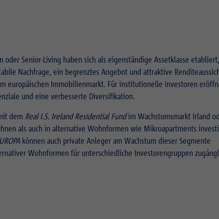
der Senior-Living haben sich als eigenständige Assetklasse etabliert
tabile Nachfrage, ein begrenztes Angebot und attraktive Renditeaussic
europäischen Immobilienmarkt. Für institutionelle Investoren eröffn
ziale und eine verbesserte Diversifikation.
 mit dem
Real I.S. Ireland Residential Fund
im Wachstumsmarkt Irland od
ohnen als auch in alternative Wohnformen wie Mikroapartments investi
EUROPA
können auch private Anleger am Wachstum dieser Segmente
lternativer Wohnformen für unterschiedliche Investorengruppen zugängl