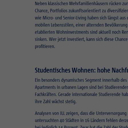
Neben klassischen Mehrfamilienhäusern rücken zun
Chance, Portfolios zukunftsorientiert zu diversifiz
wie Micro- und Senior-Living haben sich längst aus 
mobilen Lebensstilen, einer alternden Bevölkerun
etablierten Wohninvestments sind aktuell noch Re
sinken. Wer jetzt investiert, kann sich diese Chanc
profitieren.
Studentisches Wohnen: hohe Nachfr
Ein besonders dynamisches Segment innerhalb des Be
Apartments in urbanen Lagen sind bei Studierenden
Fachkräften. Gerade internationale Studierende h
ihre Zahl wächst stetig.
Analysen von JLL zeigen, dass die Unterversorgun
untersuchten 40 Städten in 16 Ländern fehlen derze
bei lediglich 14 Prozent. Zwar hat die Zahl der S