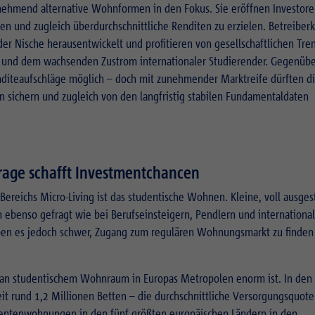
Informationen anzubieten.
ehmend alternative Wohnformen in den Fokus. Sie eröffnen Investore
Zweck
Login Redaktionssystem
Zweck
Reichweitenmessung
ieren und zugleich überdurchschnittliche Renditen zu erzielen. Betreibe
der Nische herausentwickelt und profitieren von gesellschaftlichen Tre
g und dem wachsenden Zustrom internationaler Studierender. Gegenüb
Name
PHPSESSID
Name
_pk_ses.1.934d
nditeaufschläge möglich – doch mit zunehmender Marktreife dürften d
Anbieter
PHP
en sichern und zugleich von den langfristig stabilen Fundamentaldaten
Anbieter
Matomo
Laufzeit
Session
Laufzeit
30 min
Zweck
Betrieb TYPO3
Zweck
Reichweitenmessung
age schafft Investmentchancen
reichs Micro-Living ist das studentische Wohnen. Kleine, voll ausges
Name
fe_typo_usr
 ebenso gefragt wie bei Berufseinsteigern, Pendlern und internationa
Anbieter
TYPO3
aben es jedoch schwer, Zugang zum regulären Wohnungsmarkt zu finden
Laufzeit
Session
g an studentischem Wohnraum in Europas Metropolen enorm ist. In den
Zweck
Login geschlossener Bereich
it rund 1,2 Millionen Betten – die durchschnittliche Versorgungsquote 
tudentenwohnungen in den fünf größten europäischen Ländern in den