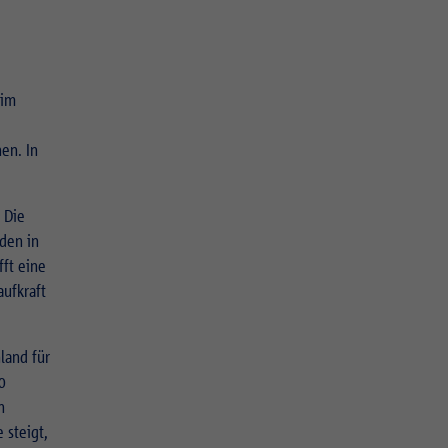
 im
en. In
 Die
den in
fft eine
ufkraft
land für
0
n
 steigt,