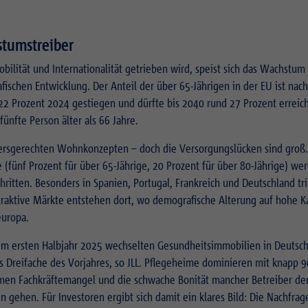
stumstreiber
lität und Internationalität getrieben wird, speist sich das Wachstum
ischen Entwicklung. Der Anteil der über 65-Jährigen in der EU ist nach
22 Prozent 2024 gestiegen und dürfte bis 2040 rund 27 Prozent erreich
fünfte Person älter als 66 Jahre.
tersgerechten Wohnkonzepten – doch die Versorgungslücken sind groß.
fünf Prozent für über 65-Jährige, 20 Prozent für über 80-Jährige) wer
ritten. Besonders in Spanien, Portugal, Frankreich und Deutschland tri
raktive Märkte entstehen dort, wo demografische Alterung auf hohe Ka
europa.
Im ersten Halbjahr 2025 wechselten Gesundheitsimmobilien in Deutsch
as Dreifache des Vorjahres, so JLL. Pflegeheime dominieren mit knapp 9
men Fachkräftemangel und die schwache Bonität mancher Betreiber de
 gehen. Für Investoren ergibt sich damit ein klares Bild: Die Nachfrage