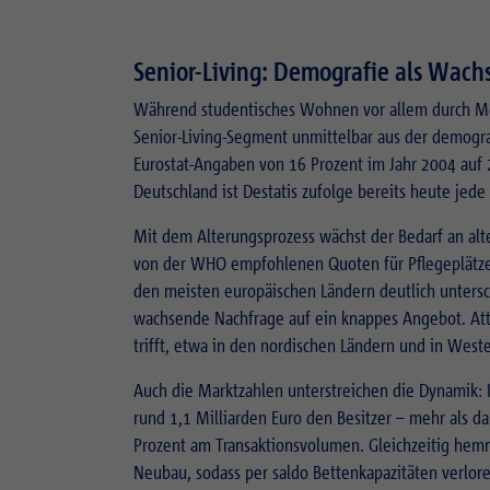
Senior-Living: Demografie als Wach
Während studentisches Wohnen vor allem durch Mobi
Senior-Living-Segment unmittelbar aus der demograf
Eurostat-Angaben von 16 Prozent im Jahr 2004 auf 
Deutschland ist Destatis zufolge bereits heute jede 
Mit dem Alterungsprozess wächst der Bedarf an al
von der WHO empfohlenen Quoten für Pflegeplätze (
den meisten europäischen Ländern deutlich untersch
wachsende Nachfrage auf ein knappes Angebot. Att
trifft, etwa in den nordischen Ländern und in West
Auch die Marktzahlen unterstreichen die Dynamik: 
rund 1,1 Milliarden Euro den Besitzer – mehr als d
Prozent am Transaktionsvolumen. Gleichzeitig hem
Neubau, sodass per saldo Bettenkapazitäten verloren