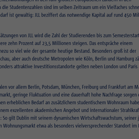
die Studentenzahlen sind im selben Zeitraum um ein Vielfaches schne
arf ist gewaltig: JLL beziffert das notwendige Kapital auf rund 450 Mi
chätzungen von JLL wird die Zahl der Studierenden bis zum Semesterstar
re zehn Prozent auf 23,5 Millionen steigen. Das entspräche einem
hezu so viel wie der gesamte heutige Bestand. Besonders groß ist der
schau, aber auch deutsche Metropolen wie Köln, Berlin und Hamburg z
onders attraktive Investitionsstandorte gelten neben London und Paris
ialen vor allem Berlin, Potsdam, München, Freiburg und Frankfurt am M
tmarkt, geringe Fluktuation und eine dauerhaft hohe Nachfrage sorgen d
einen erheblichen Bedarf an zusätzlichem studentischem Wohnraum hab
em exzellenten akademischen Angebot und internationaler Strahlkraf
: So gilt Dublin mit seinem dynamischen Wirtschaftswachstum, seiner
en Wohnungsmarkt etwa als besonders vielversprechender Standort im 