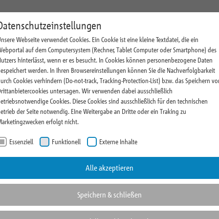
Immobilienmanagement
Research
Magazin & Presse
Über 
Datenschutzeinstellungen
nsere Webseite verwendet Cookies. Ein Cookie ist eine kleine Textdatei, die ein
onelle Anleger
Ankaufsprofil
Kommentare
Unternehmens-News
Nachh
ebportal auf dem Computersystem (Rechner, Tablet Computer oder Smartphone) des
utzers hinterlässt, wenn er es besucht. In Cookies können personenbezogene Daten
Anleger
Unser Investmentprozess
Research News
Thoughts & Insights
Quali
espeichert werden. In Ihren Browsereinstellungen können Sie die Nachverfolgbarkeit
Highlight Immobilien
Realometer
Pressebereich
Koop
urch Cookies verhindern (Do-not-track, Tracking-Protection-List) bzw. das Speichern vo
rittanbietercookies untersagen. Wir verwenden dabei ausschließlich
Research Zahl des Monats
Messen und Events
Rati
etriebsnotwendige Cookies. Diese Cookies sind ausschließlich für den technischen
hnformen
Comp
etrieb der Seite notwendig. EIne Weitergabe an Dritte oder ein Traking zu
arketingzwecken erfolgt nicht.
einer
Essenziell
Funktionell
Externe Inhalte
Alle akzeptieren
etklasse
Speichern & schließen