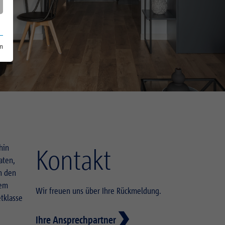
m
hin
Kontakt
aten,
n den
nem
Wir freuen uns über Ihre Rückmeldung.
tklasse
Ihre Ansprechpartner