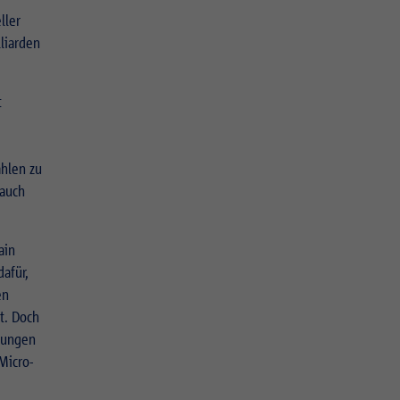
ller
lliarden
t
ählen zu
 auch
ain
afür,
en
t. Doch
 jungen
Micro-