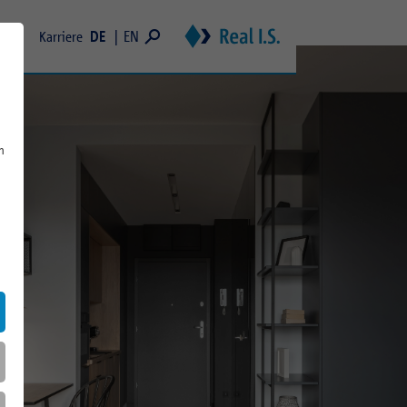
DE
EN
uns
Karriere
altigkeit
Studierende
tätsprinzip
Young Professionals & Professionals
erationen und Mitgliedschaften
Real Estate Trainee Programm
n
ng
liance