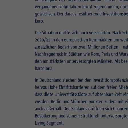
vergangenen zehn Jahren leicht zugenommen, doch 
gewachsen. Der daraus resultierende Investitionsbed
Euro.
Die Situation dürfte sich noch verschärfen. Nach S
2030/31 in den europäischen Kernmärkten um weite
zusätzlichen Bedarf von zwei Millionen Betten – na
Nachfragedruck in Städten wie Rom, Paris und War
den am stärksten unterversorgten Märkten. Als bes
Barcelona.
In Deutschland stechen bei den Investitionspotenz
hervor. Hohe Eintrittsbarrieren auf dem freien Mie
dass diese Universitätsstädte auf absehbare Zeit 
werden. Berlin und München punkten zudem mit ein
auch außerhalb Deutschlands eröffnen sich Chancen
Bevölkerung und seinem strukturell unterversorgt
Living-Segment.