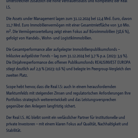
Externe Inhalte
unterstreichen zusätzlich die hohe Vertrauensbasis und Kompetenz der Real
Laufzeit
Session
I.S.
Wir verwenden auf unserer Website externe Inhalte, um Ihnen zusätzliche
Laufzeit
1 Jahr
Informationen anzubieten.
Die Assets under Management lagen zum 31.12.2024 bei 12,4 Mrd. Euro, davon
Zweck
Login Redaktionssystem
Zweck
Reichweitenmessung
11,7 Mrd. Euro Immobilienvermögen mit einer Gesamtmietfläche von 3,0 Mio.
2
m
. Die Vermögensverteilung zeigt einen Fokus auf Büroimmobilien (58,6 %),
gefolgt von Handels-, Wohn- und Logistikimmobilien.
Name
PHPSESSID
Name
_pk_ses.1.934d
Die Gesamtperformance aller aufgelegter Immobilienpublikumsfonds –
Anbieter
PHP
inklusive aufgelöster Fonds – lag zum 31.12.2024 bei 3,7 % p.a. (2023: 3,9 %).
Anbieter
Matomo
Die Einjahresperformance des offenen Publikumsfonds REALISINVEST EUROPA
Laufzeit
Session
stiegt deutlich auf 2,9 % (2023: 0,6 %) und belegte im Peergroup-Vergleich den
Laufzeit
30 min
zweiten Platz.
Zweck
Betrieb TYPO3
Zweck
Reichweitenmessung
Scope hebt hervor, dass die Real I.S: auch in einem herausfordernden
Marktumfelds mit steigenden Zinsen und regulatorischen Anforderungen ihre
Name
fe_typo_usr
Portfolios strategisch weiterentwickelt und das Leistungsversprechen
gegenüber den Anlegern langfristig sichert.
Anbieter
TYPO3
Der Real I.S. AG bleibt somit ein verlässlicher Partner für institutionelle und
private Investoren – mit einem klaren Fokus auf Qualität, Nachhaltigkeit und
Laufzeit
Session
Stabilität.