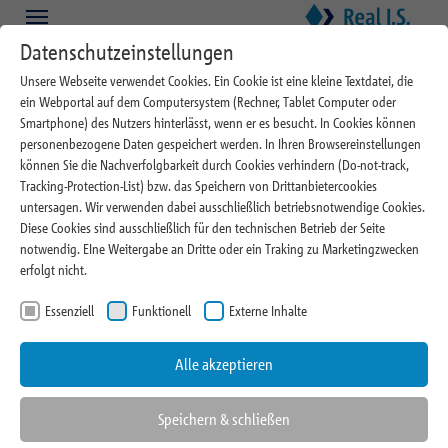
Zum Hauptinhalt springen
Skip to page footer
Datenschutzeinstellungen
Unsere Webseite verwendet Cookies. Ein Cookie ist eine kleine Textdatei, die
ein Webportal auf dem Computersystem (Rechner, Tablet Computer oder
Scope bestätigt Asset-
Smartphone) des Nutzers hinterlässt, wenn er es besucht. In Cookies können
personenbezogene Daten gespeichert werden. In Ihren Browsereinstellungen
Management-Rating AA (AMR)
können Sie die Nachverfolgbarkeit durch Cookies verhindern (Do-not-track,
Tracking-Protection-List) bzw. das Speichern von Drittanbietercookies
für Real I.S.
untersagen. Wir verwenden dabei ausschließlich betriebsnotwendige Cookies.
Diese Cookies sind ausschließlich für den technischen Betrieb der Seite
notwendig. EIne Weitergabe an Dritte oder ein Traking zu Marketingzwecken
erfolgt nicht.
Essenziell
Funktionell
Externe Inhalte
Alle akzeptieren
Über Scope
Speichern & schließen