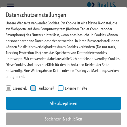
Zum Hauptinhalt springen
Skip to page footer
Datenschutzeinstellungen
Pressebereich
Unsere Webseite verwendet Cookies. Ein Cookie ist eine kleine Textdatei, die
ein Webportal auf dem Computersystem (Rechner, Tablet Computer oder
Gerne stellen wir Ihnen alle wichtigen Informationen über die Real I.S.
Smartphone) des Nutzers hinterlässt, wenn er es besucht. In Cookies können
zur Verfügung – von aktuellen Nachrichten aus dem Unternehmen
personenbezogene Daten gespeichert werden. In Ihren Browsereinstellungen
über Pressebilder bis hin zu den Kontaktdaten der richtigen
können Sie die Nachverfolgbarkeit durch Cookies verhindern (Do-not-track,
Ansprechpartner.
Tracking-Protection-List) bzw. das Speichern von Drittanbietercookies
untersagen. Wir verwenden dabei ausschließlich betriebsnotwendige Cookies.
Diese Cookies sind ausschließlich für den technischen Betrieb der Seite
notwendig. EIne Weitergabe an Dritte oder ein Traking zu Marketingzwecken
erfolgt nicht.
Nachrichten und Pressemitteilungen
Essenziell
Funktionell
Externe Inhalte
Unternehmens-News
Alle akzeptieren
Speichern & schließen