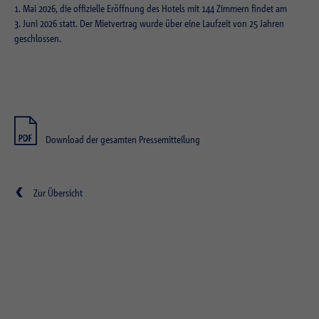
Externe Inhalte
1. Mai 2026, die offizielle Eröffnung des Hotels mit 144 Zimmern findet am
Laufzeit
Session
Wir verwenden auf unserer Website externe Inhalte, um Ihnen zusätzliche
3. Juni 2026 statt. Der Mietvertrag wurde über eine Laufzeit von 25 Jahren
Laufzeit
1 Jahr
Informationen anzubieten.
geschlossen.
Zweck
Login Redaktionssystem
Zweck
Reichweitenmessung
Name
PHPSESSID
Name
_pk_ses.1.934d
Anbieter
PHP
Anbieter
Matomo
Download der gesamten Pressemitteilung
Laufzeit
Session
Laufzeit
30 min
Zweck
Betrieb TYPO3
Zweck
Reichweitenmessung
Zur Übersicht
Name
fe_typo_usr
Anbieter
TYPO3
Laufzeit
Session