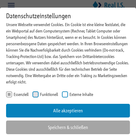
Zum Hauptinhalt springen
Skip to page footer
Datenschutzeinstellungen
Unsere Webseite verwendet Cookies. Ein Cookie ist eine kleine Textdatei, die
ein Webportal auf dem Computersystem (Rechner, Tablet Computer oder
Smartphone) des Nutzers hinterlässt, wenn er es besucht. In Cookies können
personenbezogene Daten gespeichert werden. In Ihren Browsereinstellungen
können Sie die Nachverfolgbarkeit durch Cookies verhindern (Do-not-track,
Tracking-Protection-List) bzw. das Speichern von Drittanbietercookies
03.06.2026
untersagen. Wir verwenden dabei ausschließlich betriebsnotwendige Cookies.
Diese Cookies sind ausschließlich für den technischen Betrieb der Seite
Real I.S. schließt langfristigen
notwendig. EIne Weitergabe an Dritte oder ein Traking zu Marketingzwecken
erfolgt nicht.
Mietvertrag mit Premier Inn für
Essenziell
Funktionell
Externe Inhalte
5.000 m² große Hotelimmobilie
in Göttingen ab
Alle akzeptieren
Speichern & schließen