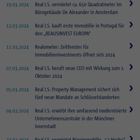
Zweck
Login geschlossener Bereich
19.03.2024
Real I.S. vermietet ca. 650 Quadratmeter im
Bürogebäude De Alexander in Amsterdam
12.03.2024
Real I.S. kauft erste Immobilie in Portugal für
den „REALISINVEST EUROPA“
11.03.2024
Realometer: Zeitfenster für
Immobilieninvestments öffnet sich 2024
07.03.2024
Real I.S. beruft neue CEO mit Wirkung zum 1.
Oktober 2024
05.03.2024
Real I.S. Property Management sichert sich
fünf neue Mandate an Schlüsselstandorten
04.03.2024
Real I.S. erwirbt ihre umfassend modernisierte
Unternehmenszentrale in der Münchner
Innenstadt
27.02.2024
Real I.S. vermietet Büroimmobilie „53 Hoche“