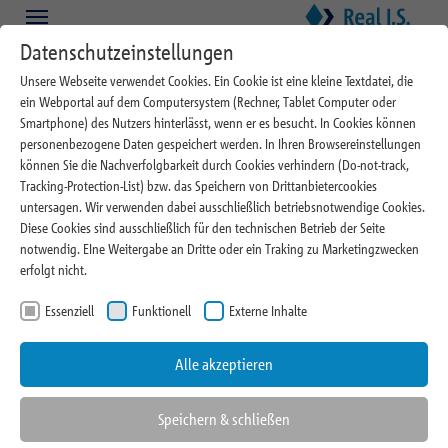
Zum Hauptinhalt springen
Skip to page footer
Datenschutzeinstellungen
Unsere Webseite verwendet Cookies. Ein Cookie ist eine kleine Textdatei, die
ein Webportal auf dem Computersystem (Rechner, Tablet Computer oder
Unternehmens-News – Pressemitteilungen
Smartphone) des Nutzers hinterlässt, wenn er es besucht. In Cookies können
personenbezogene Daten gespeichert werden. In Ihren Browsereinstellungen
Alles von Relevanz und Aktualität
können Sie die Nachverfolgbarkeit durch Cookies verhindern (Do-not-track,
Tracking-Protection-List) bzw. das Speichern von Drittanbietercookies
untersagen. Wir verwenden dabei ausschließlich betriebsnotwendige Cookies.
Diese Cookies sind ausschließlich für den technischen Betrieb der Seite
notwendig. EIne Weitergabe an Dritte oder ein Traking zu Marketingzwecken
erfolgt nicht.
17.09.2024
Real I.S. Research Realometer: Chancen und
Essenziell
Funktionell
Externe Inhalte
Risiken in den Immobilienmärkten
Alle akzeptieren
05.09.2024
Real I.S. beruft Franz Krewel in den Vorstand
27.08.2024
Real I.S. vermietet rund 350 Quadratmeter
Speichern & schließen
Einzelhandelsfläche im GLEISKARREE in