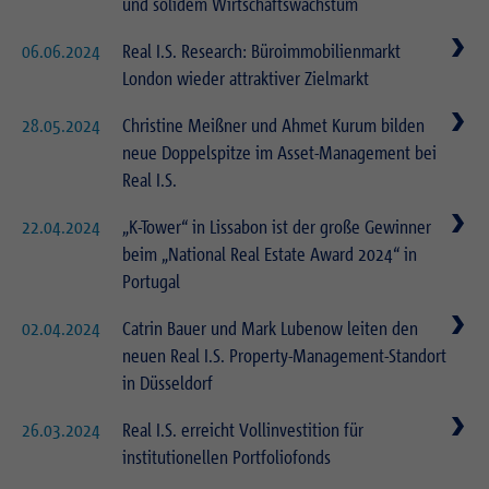
Externe Inhalte
und solidem Wirtschaftswachstum
Laufzeit
Session
Wir verwenden auf unserer Website externe Inhalte, um Ihnen zusätzliche
Laufzeit
1 Jahr
06.06.2024
Real I.S. Research: Büroimmobilienmarkt
Informationen anzubieten.
Zweck
Login Redaktionssystem
London wieder attraktiver Zielmarkt
Zweck
Reichweitenmessung
28.05.2024
Christine Meißner und Ahmet Kurum bilden
Name
PHPSESSID
neue Doppelspitze im Asset-Management bei
Name
_pk_ses.1.934d
Real I.S.
Anbieter
PHP
Anbieter
Matomo
22.04.2024
„K-Tower“ in Lissabon ist der große Gewinner
Laufzeit
Session
Laufzeit
30 min
beim „National Real Estate Award 2024“ in
Portugal
Zweck
Betrieb TYPO3
Zweck
Reichweitenmessung
02.04.2024
Catrin Bauer und Mark Lubenow leiten den
Name
fe_typo_usr
neuen Real I.S. Property-Management-Standort
in Düsseldorf
Anbieter
TYPO3
26.03.2024
Real I.S. erreicht Vollinvestition für
Laufzeit
Session
institutionellen Portfoliofonds