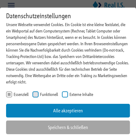
Zum Hauptinhalt springen
Skip to page footer
Datenschutzeinstellungen
Unsere Webseite verwendet Cookies. Ein Cookie ist eine kleine Textdatei, die
ein Webportal auf dem Computersystem (Rechner, Tablet Computer oder
Smartphone) des Nutzers hinterlässt, wenn er es besucht. In Cookies können
personenbezogene Daten gespeichert werden. In Ihren Browsereinstellungen
können Sie die Nachverfolgbarkeit durch Cookies verhindern (Do-not-track,
Tracking-Protection-List) bzw. das Speichern von Drittanbietercookies
28.09.2023
untersagen. Wir verwenden dabei ausschließlich betriebsnotwendige Cookies.
Diese Cookies sind ausschließlich für den technischen Betrieb der Seite
Real I.S. verlängert Mietverträge
notwendig. EIne Weitergabe an Dritte oder ein Traking zu Marketingzwecken
erfolgt nicht.
mit drei Modehändlern in der
Essenziell
Funktionell
Externe Inhalte
„Hamburger Meile“
Alle akzeptieren
Speichern & schließen