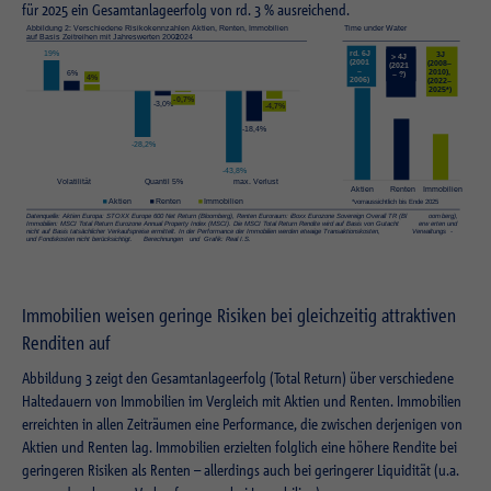
Zweck
Login geschlossener Bereich
für 2025 ein Gesamtanlageerfolg von rd. 3 % ausreichend.
Immobilien weisen geringe Risiken bei gleichzeitig attraktiven
Renditen auf
Abbildung 3 zeigt den Gesamtanlageerfolg (Total Return) über verschiedene
Haltedauern von Immobilien im Vergleich mit Aktien und Renten. Immobilien
erreichten in allen Zeiträumen eine Performance, die zwischen derjenigen von
Aktien und Renten lag. Immobilien erzielten folglich eine höhere Rendite bei
geringeren Risiken als Renten – allerdings auch bei geringerer Liquidität (u.a.