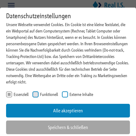
Zum Hauptinhalt springen
Skip to page footer
Datenschutzeinstellungen
Juni 2025
Unsere Webseite verwendet Cookies. Ein Cookie ist eine kleine Textdatei, die
Wer Daten analysiert, baut
ein Webportal auf dem Computersystem (Rechner, Tablet Computer oder
Smartphone) des Nutzers hinterlässt, wenn er es besucht. In Cookies können
auf Sicherheit – auch bei
personenbezogene Daten gespeichert werden. In Ihren Browsereinstellungen
können Sie die Nachverfolgbarkeit durch Cookies verhindern (Do-not-track,
Immobilien
Tracking-Protection-List) bzw. das Speichern von Drittanbietercookies
untersagen. Wir verwenden dabei ausschließlich betriebsnotwendige Cookies.
Diese Cookies sind ausschließlich für den technischen Betrieb der Seite
notwendig. EIne Weitergabe an Dritte oder ein Traking zu Marketingzwecken
erfolgt nicht.
Essenziell
Funktionell
Externe Inhalte
Die Indexwerte für Immobilien von MSCI für das Jahr 2024 sind verfügbar und
können ausgewertet werden. Was sagen die Daten zur aktuellen
Marktentwicklung?
Alle akzeptieren
Speichern & schließen
Abklingen der Wertkorrekturen in 2024