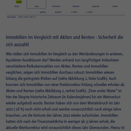
Externe Inhalte
Laufzeit
Session
Wir verwenden auf unserer Website externe Inhalte, um Ihnen zusätzliche
Laufzeit
1 Jahr
Informationen anzubieten.
Zweck
Login Redaktionssystem
Zweck
Reichweitenmessung
Immobilien im Vergleich mit Aktien und Renten - Sicherheit die
Name
PHPSESSID
Name
_pk_ses.1.934d
sich auszahlt
Anbieter
PHP
Wie stellen sich Immobilien im Vergleich zu den Wertänderungen in anderen,
Anbieter
Matomo
liquideren Assetklassen dar? Werden anhand von langfristigen Indexdaten
Laufzeit
Session
verschiedene Risikokennzahlen von Aktien, Renten und Immobilien
Laufzeit
30 min
verglichen, zeigen sich Immobilien durchaus robust: Immobilien wiesen
Zweck
Betrieb TYPO3
bislang die geringsten Risiken auf (siehe Abbildung 2, linke Grafik). Auch
Zweck
Reichweitenmessung
konnten sich Immobilien von einer Preiskorrektur bislang schneller erholen als
Aktien und Renten (siehe Abbildung 2, rechte Grafik). „Time under Water“ ist
Name
fe_typo_usr
hier der längste historische Zeitraum (in Kalenderjahren) bis ein Wertverlust
wieder aufgeholt wurde. Renten haben sich von dem Werteinbruch im Jahr
Anbieter
TYPO3
2022 (-18 %) noch nicht erholt und werden voraussichtlich noch einige Jahre
brauchen, um die Verluste des Jahres 2022 wieder aufzuholen. Immobilien
Laufzeit
Session
hatten sich nach der Finanzmarktkrise in weniger als 3 Jahren erholt, die
aktuelle Wertkorrektur wird voraussichtlich dieses Jahr überwunden. Hierzu ist