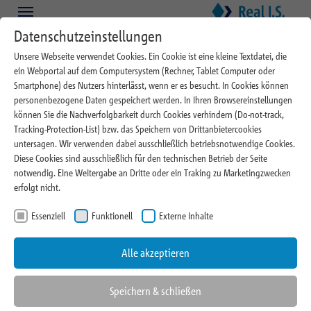
Zum Hauptinhalt springen
Skip to page footer
Datenschutzeinstellungen
Unsere Webseite verwendet Cookies. Ein Cookie ist eine kleine Textdatei, die
ein Webportal auf dem Computersystem (Rechner, Tablet Computer oder
Smartphone) des Nutzers hinterlässt, wenn er es besucht. In Cookies können
personenbezogene Daten gespeichert werden. In Ihren Browsereinstellungen
können Sie die Nachverfolgbarkeit durch Cookies verhindern (Do-not-track,
Tracking-Protection-List) bzw. das Speichern von Drittanbietercookies
20.05.2026
untersagen. Wir verwenden dabei ausschließlich betriebsnotwendige Cookies.
Diese Cookies sind ausschließlich für den technischen Betrieb der Seite
Direkt am Mailänder Platz –
notwendig. EIne Weitergabe an Dritte oder ein Traking zu Marketingzwecken
erfolgt nicht.
Real I.S. vermietet 300
Essenziell
Funktionell
Externe Inhalte
Quadratmeter im Office
Milaneo
Alle akzeptieren
Speichern & schließen